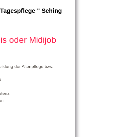
Tagespflege " Sching
is oder Midijob
bildung der Altenpflege bzw.
s
etenz
en
g